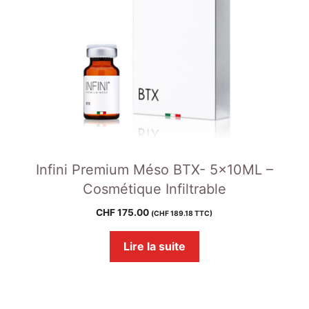
Infini Premium Méso BTX- 5x10ML –
Cosmétique Infiltrable
CHF
175.00
(
CHF
189.18
TTC)
Lire la suite