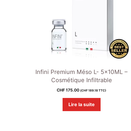
Infini Premium Méso L- 5x10ML –
Cosmétique Infiltrable
CHF
175.00
(
CHF
189.18
TTC)
Lire la suite