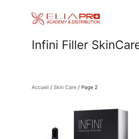
Aller
au
contenu
Infini Filler SkinC
Accueil
/
Skin Care
/ Page 2