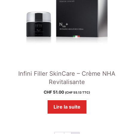
Infini Filler SkinCare – Crème NHA
Revitalisante
CHF
51.00
(
CHF
55.13
TTC)
Lire la suite