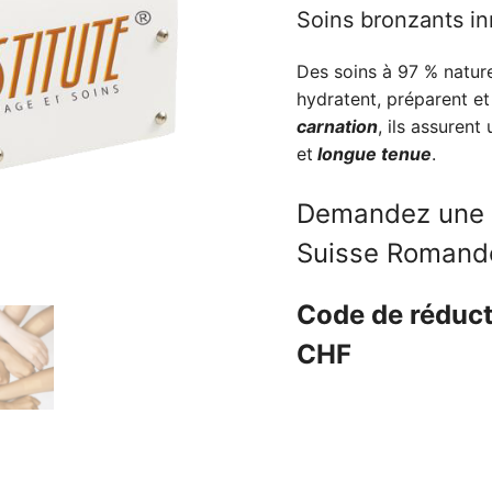
initial
Soins bronzants i
était :
Des soins à 97 % nature
CHF 4'2
hydratent, préparent et
carnation
, ils assuren
et
longue tenue
.
Demandez une 
Suisse Romand
Code de réduct
CHF