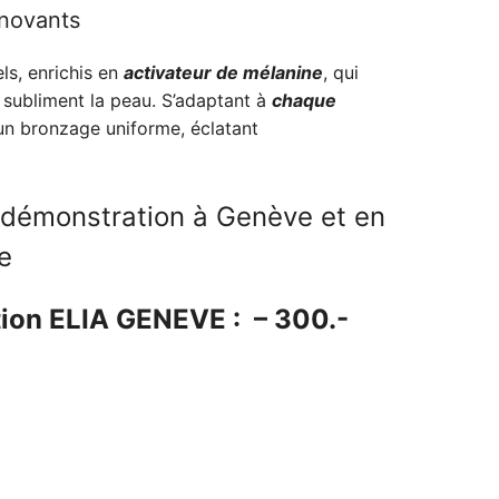
actuel
nnovants
est :
ls, enrichis en
00.00.
CHF 3'900.00.
activateur de mélanine
, qui
 subliment la peau. S’adaptant à
chaque
t un bronzage uniforme, éclatant
démonstration à Genève et en
e
ion ELIA GENEVE : – 300.-