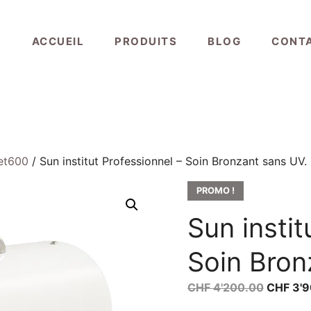
ACCUEIL
PRODUITS
BLOG
CONT
jet600
/ Sun institut Professionnel – Soin Bronzant sans UV.
PROMO !
Sun instit
Soin Bron
Le
CHF
4'200.00
CHF
3'9
prix