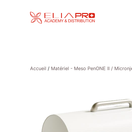
Aller
au
contenu
Accueil
/
Matériel - Meso PenONE II / Micron