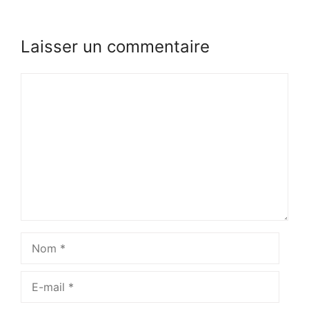
Laisser un commentaire
Commentaire
Nom
E-
mail