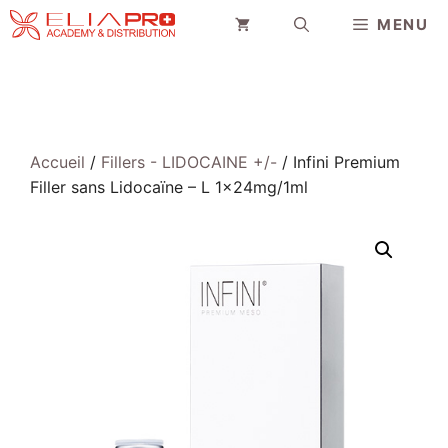
Aller
MENU
au
contenu
Accueil
/
Fillers - LIDOCAINE +/-
/ Infini Premium
Filler sans Lidocaïne – L 1x24mg/1ml