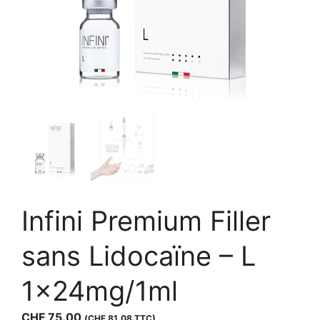
Infini Premium Filler
sans Lidocaïne – L
1x24mg/1ml
CHF
75.00
(
CHF
81.08
TTC)