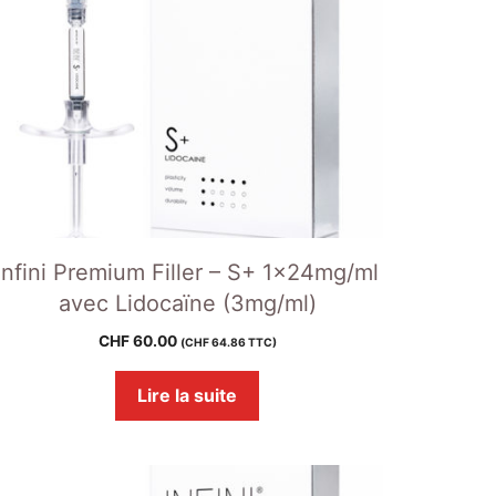
Infini Premium Filler – S+ 1x24mg/ml
avec Lidocaïne (3mg/ml)
CHF
60.00
(
CHF
64.86
TTC)
Lire la suite