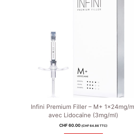
Infini Premium Filler – M+ 1x24mg/m
avec Lidocaïne (3mg/ml)
CHF
60.00
(
CHF
64.86
TTC)