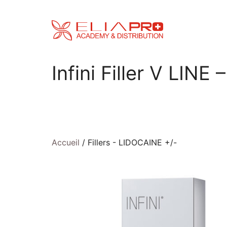
Aller
au
contenu
Infini Filler V LINE
Accueil
/ Fillers - LIDOCAINE +/-