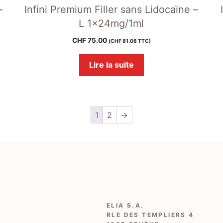
–
Infini Premium Filler sans Lidocaïne –
L 1x24mg/1ml
CHF
75.00
(
CHF
81.08
TTC)
Lire la suite
1
2
→
ELIA S.A.
RLE DES TEMPLIERS 4