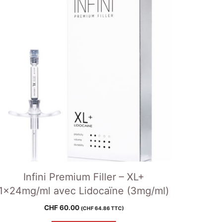
Infini Premium Filler – XL+
1x24mg/ml avec Lidocaïne (3mg/ml)
CHF
60.00
(
CHF
64.86
TTC)