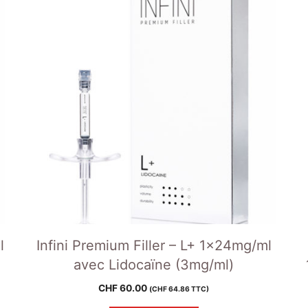
l
Infini Premium Filler – L+ 1x24mg/ml
avec Lidocaïne (3mg/ml)
CHF
60.00
(
CHF
64.86
TTC)