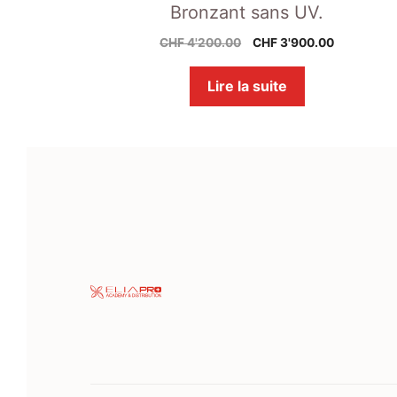
Bronzant sans UV.
Le
Le
CHF
4'200.00
CHF
3'900.00
prix
prix
initial
actuel
Lire la suite
était :
est :
CHF 4'200.00.
CHF 3'900