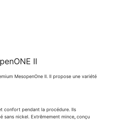
openONE II
remium MesopenOne II. Il propose une variété
et confort pendant la procédure. Ils
iqué sans nickel. Extrêmement mince
,
conçu