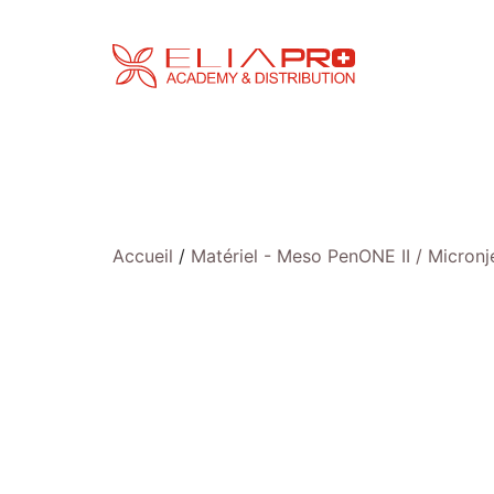
Aller
au
contenu
Accueil
/
Matériel - Meso PenONE II / Micron