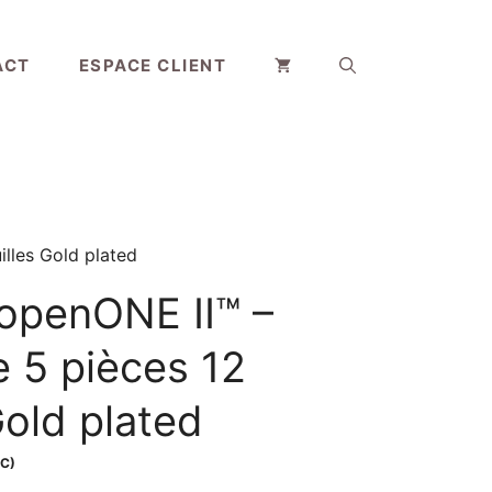
ACT
ESPACE CLIENT
illes Gold plated
sopenONE II™ –
 5 pièces 12
Gold plated
C)