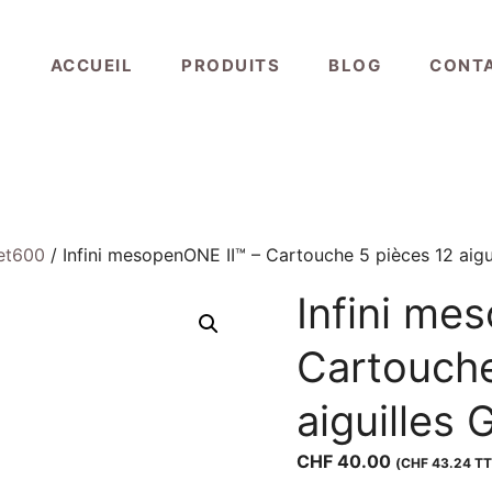
ACCUEIL
PRODUITS
BLOG
CONT
jet600
/ Infini mesopenONE II™ – Cartouche 5 pièces 12 aigu
Infini me
Cartouche
aiguilles 
CHF
40.00
(
CHF
43.24
TT