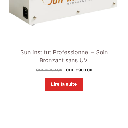
Sun institut Professionnel – Soin
Bronzant sans UV.
Le
Le
CHF
4'200.00
CHF
3'900.00
prix
prix
initial
actuel
Lire la suite
était :
est :
CHF 4'200.00.
CHF 3'900.00.