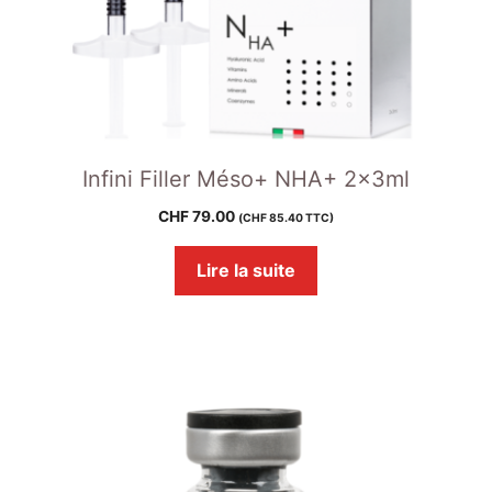
Infini Filler Méso+ NHA+ 2x3ml
CHF
79.00
(
CHF
85.40
TTC)
Lire la suite