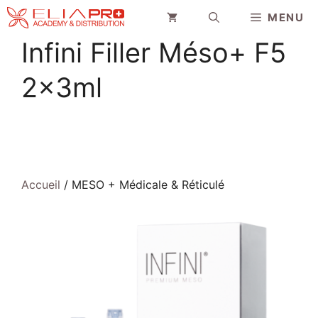
Aller
MENU
au
contenu
Infini Filler Méso+ F5
2x3ml
Accueil
/ MESO + Médicale & Réticulé