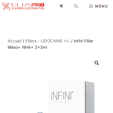
Aller
MENU
au
contenu
Accueil
/
Fillers - LIDOCAINE +/-
/ Infini Filler
Méso+ NHA+ 2x3ml