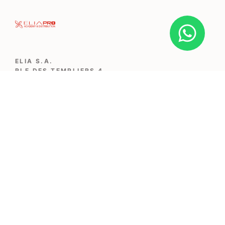
ELIA S.A.
RLE DES TEMPLIERS 4
1207 GENÈVE
‭+41 76 528 13 47‬
© ELIA S.A.
PRIVACY POLICY
|
TERMS OF SERVICE