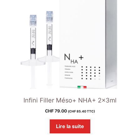
Infini Filler Méso+ NHA+ 2x3ml
CHF
79.00
(
CHF
85.40
TTC)
Lire la suite